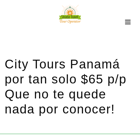
City Tours Panamá
por tan solo $65 p/p
Que no te quede
nada por conocer!
HOME
/
PROMOCIONES
/ CITY TOURS PANAMÁ POR TAN SOLO $65 P/P
QUE NO TE QUEDE NADA POR CONOCER!