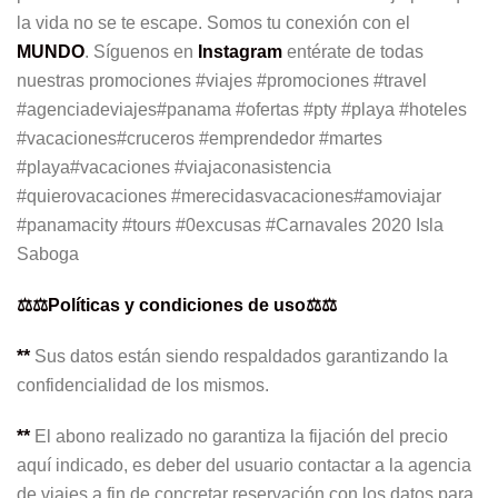
la vida no se te escape. Somos tu conexión con el
MUNDO
. Síguenos en
Instagram
entérate de todas
nuestras promociones #viajes #promociones #travel
#agenciadeviajes#panama #ofertas #pty #playa #hoteles
#vacaciones#cruceros #emprendedor #martes
#playa#vacaciones #viajaconasistencia
#quierovacaciones #merecidasvacaciones#amoviajar
#panamacity #tours #0excusas #Carnavales 2020 Isla
Saboga
⚖️⚖️Políticas y condiciones de uso⚖️⚖️
**
Sus datos están siendo respaldados garantizando la
confidencialidad de los mismos.
**
El abono realizado no garantiza la fijación del precio
aquí indicado, es deber del usuario contactar a la agencia
de viajes a fin de concretar reservación con los datos para