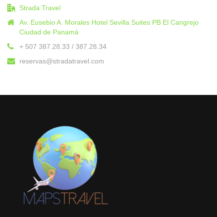
Strada Travel
Av. Eusebio A. Morales Hotel Sevilla Suites PB El Cangrejo
Ciudad de Panamá
+ 507 387.28.33 / 387.28.34
reservas@stradatravel.com