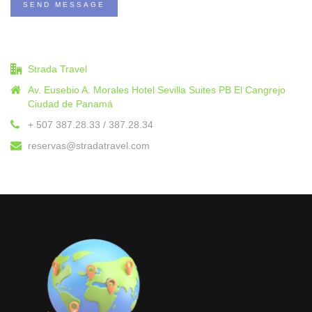
SEND MESSAGE
Strada Travel
Av. Eusebio A. Morales Hotel Sevilla Suites PB El Cangrejo
Ciudad de Panamá
+ 507 387.28.33 / 387.28.34
reservas@stradatravel.com