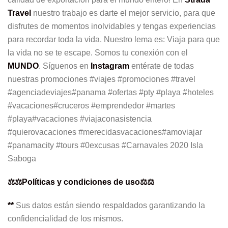
Travel
nuestro trabajo es darte el mejor servicio, para que
disfrutes de momentos inolvidables y tengas experiencias
para recordar toda la vida. Nuestro lema es: Viaja para que
la vida no se te escape. Somos tu conexión con el
MUNDO
. Síguenos en
Instagram
entérate de todas
nuestras promociones #viajes #promociones #travel
#agenciadeviajes#panama #ofertas #pty #playa #hoteles
#vacaciones#cruceros #emprendedor #martes
#playa#vacaciones #viajaconasistencia
#quierovacaciones #merecidasvacaciones#amoviajar
#panamacity #tours #0excusas #Carnavales 2020 Isla
Saboga
⚖️⚖️Políticas y condiciones de uso⚖️⚖️
**
Sus datos están siendo respaldados garantizando la
confidencialidad de los mismos.