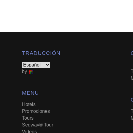
TRADUCCIÓN
by
T
M
MENU
Hotels
Promociones
T
Tours
M
Segway® Tour
Videos