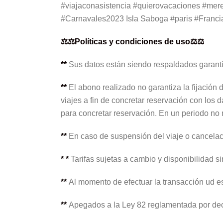
#viajaconasistencia #quierovacaciones #mer
#Carnavales2023 Isla Saboga #paris #Franci
⚖️⚖️Políticas y condiciones de uso⚖️⚖️
**
Sus datos están siendo respaldados garanti
**
El abono realizado no garantiza la fijación 
viajes a fin de concretar reservación con los 
para concretar reservación. En un periodo no 
**
En caso de suspensión del viaje o cancelac
* *
Tarifas sujetas a cambio y disponibilidad si
**
Al momento de efectuar la transacción ud es
**
Apegados a la Ley 82 reglamentada por decr