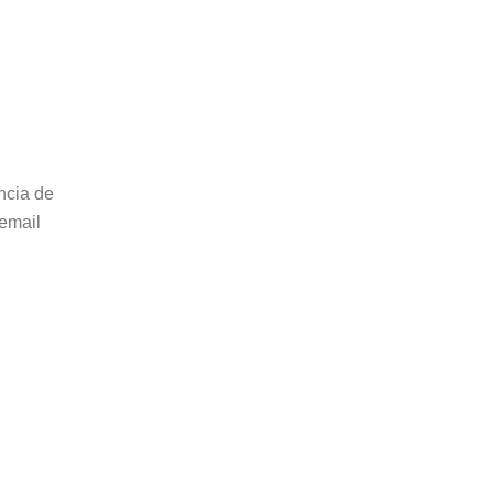
encia de
 email