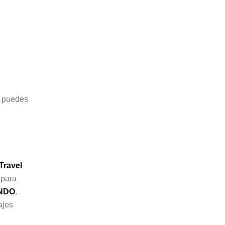
$ puedes
Travel
 para
NDO
.
ajes