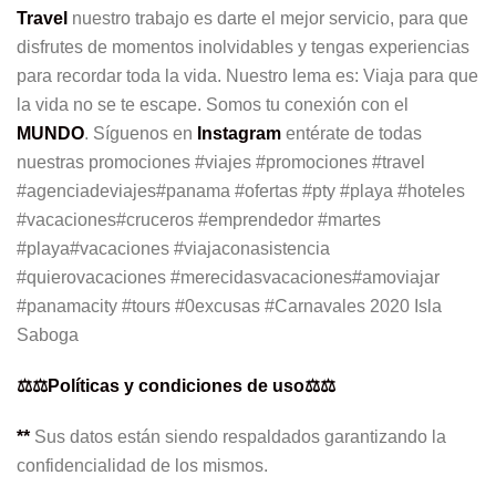
Travel
nuestro trabajo es darte el mejor servicio, para que
disfrutes de momentos inolvidables y tengas experiencias
para recordar toda la vida. Nuestro lema es: Viaja para que
la vida no se te escape. Somos tu conexión con el
MUNDO
. Síguenos en
Instagram
entérate de todas
nuestras promociones #viajes #promociones #travel
#agenciadeviajes#panama #ofertas #pty #playa #hoteles
#vacaciones#cruceros #emprendedor #martes
#playa#vacaciones #viajaconasistencia
#quierovacaciones #merecidasvacaciones#amoviajar
#panamacity #tours #0excusas #Carnavales 2020 Isla
Saboga
⚖️⚖️Políticas y condiciones de uso⚖️⚖️
**
Sus datos están siendo respaldados garantizando la
confidencialidad de los mismos.