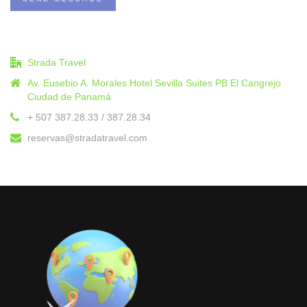
Strada Travel
Av. Eusebio A. Morales Hotel Sevilla Suites PB El Cangrejo
Ciudad de Panamá
+ 507 387.28.33 / 387.28.34
reservas@stradatravel.com