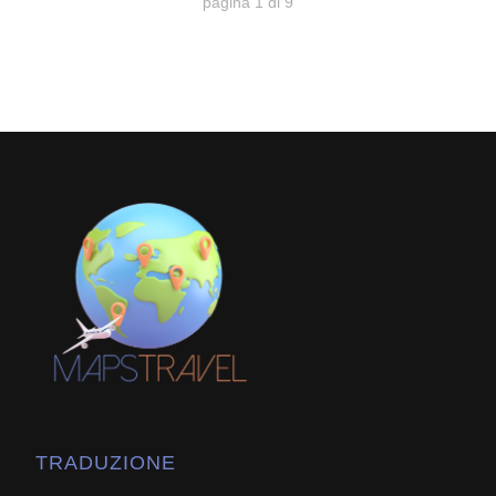
pagina
1
di
9
TRADUZIONE